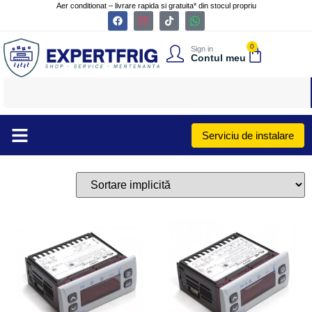
Aer conditionat – livrare rapida si gratuita* din stocul propriu
0
Sign in
Contul meu
Serviciu de instalare