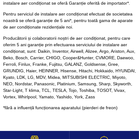
instalare aer condiționat se oferă Garanție oferită de importator*.
Pentru serviciul de instalare aer condiționat efectuat de societatea
noastră se oferă garanție de 5 ani*, pentru toată gama de aparate
de aer condiționate rezidențiale noi.
Producătorii și colaboratorii noștri de aer condiționat, pentru care
oferim 5 ani garanție prin efectuarea serviciului de instalare aer
condiționat, sunt: Daikin, Inventor, Airwell, Alizee, Argo, Ariston, Aux,
Beko, Bosch, Carrier, CHIGO, Cooper&Hunter, CVMORE, Daewoo,
Ferroli, Finlux, Franke, Fujitsu, GALANZ, Goldsense, Gree,
GRUNDIG, Haier, HEINNER, Hisense, Hitachi, Hokkaido, HYUNDAI,
Kyato, LDK, LG, MDV, Midea, MITSUBISHI ELECTRIC, Miyoto,
NEO, Nordstar, Panasonic, Platinium, Samsung, Sharp, Skyworth,
Star-Light, T klima, TCL, TESLA, Tojo, Toshiba, TOSOT, Vivax,
Vortex, Whirlpool, Yamato, Yashido, York, Zass
*fără a influență funcționarea aparatului (pierderi de freon)