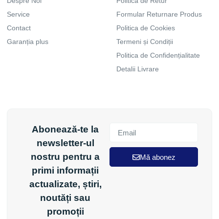
Despre Noi
Politica de Retur
Service
Formular Returnare Produs
Contact
Politica de Cookies
Garanția plus
Termeni și Condiții
Politica de Confidențialitate
Detalii Livrare
Abonează-te la
newsletter-ul
nostru pentru a
Mă abonez
primi informații
actualizate, știri,
noutăți sau
promoții