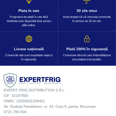
Plata în rate
30 zile retur
Programul de plată în rate fără
Aveți dreptul să vă returnați comenzile
dobânda este disponibil doar pentru
în termen de 30 de zile.
plăti online.
Livrare națională
Plată 100% în siguranță
Comenzile tale sunt expediate rapid și
Conexiune directă care îmbunătățește
în siguranță.
securitatea tranzacțiilor.
EXPERT FRIG DISTRIBUTION S.R.L.
CIF: 42187860
ONRC: J2020001206401
Str. Dudești Pantelimon, nr. 44, Corp A, parter, București
0721 706 658