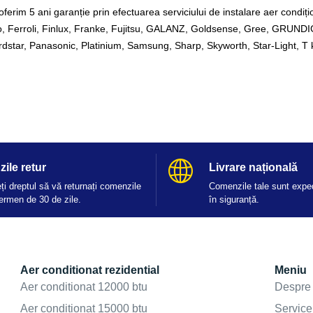
oferim 5 ani garanție prin efectuarea serviciului de instalare aer condițion
Ferroli, Finlux, Franke, Fujitsu, GALANZ, Goldsense, Gree, GRUNDIG
r, Panasonic, Platinium, Samsung, Sharp, Skyworth, Star-Light, T k
zile retur
Livrare națională
ți dreptul să vă returnați comenzile
Comenzile tale sunt exped
termen de 30 de zile.
în siguranță.
Aer conditionat rezidential
Meniu
Aer conditionat 12000 btu
Despre
Aer conditionat 15000 btu
Service