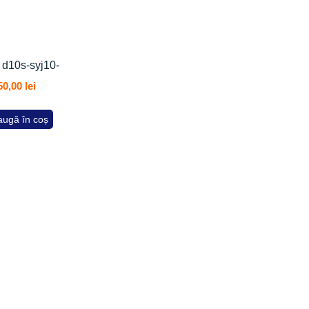
 d10s-syj10-
50,00
lei
ugă în coș