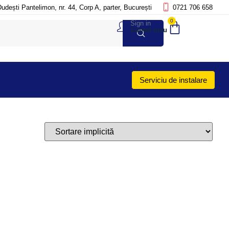
Dudești Pantelimon, nr. 44, Corp A, parter, București
0721 706 658
0
Sign in
Contul meu
Serviciu de instalare