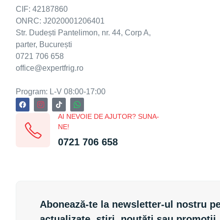
CIF: 42187860
ONRC: J2020001206401
Str. Dudești Pantelimon, nr. 44, Corp A,
parter, București
0721 706 658
office@expertfrig.ro
Program: L-V 08:00-17:00
AI NEVOIE DE AJUTOR? SUNA-
NE!
0721 706 658
Abonează-te la newsletter-ul nostru pe
actualizate, știri, noutăți sau promoții