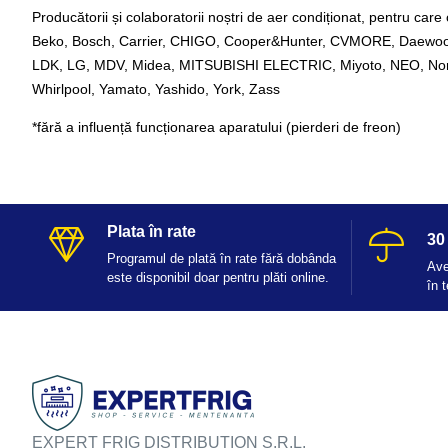
Producătorii și colaboratorii noștri de aer condiționat, pentru care 
Beko, Bosch, Carrier, CHIGO, Cooper&Hunter, CVMORE, Daewoo, 
LDK, LG, MDV, Midea, MITSUBISHI ELECTRIC, Miyoto, NEO, Nordsta
Whirlpool, Yamato, Yashido, York, Zass
*fără a influență funcționarea aparatului (pierderi de freon)
Plata în rate
30 
Programul de plată în rate fără dobânda
Ave
este disponibil doar pentru plăti online.
în 
EXPERT FRIG DISTRIBUTION S.R.L.