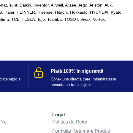
at, sunt: Daikin, Inventor, Airwell, Alizee, Argo, Ariston, Aux,
, Haier, HEINNER, Hisense, Hitachi, Hokkaido, HYUNDAI, Kyato,
lima, TCL, TESLA, Tojo, Toshiba, TOSOT, Vivax, Vortex,
Plată 100% în siguranță
iate rapid și
Conexiune directă care îmbunătățește
securitatea tranzacțiilor.
Legal
 Noi
Politica de Retur
Formular Returnare Produs