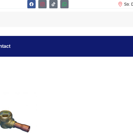
Str. 
ntact