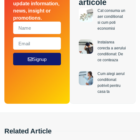
articole
update information,
news, insight or
Cat consuma un
aer conditionat
promotions.
si cum poti
economisi
Instalarea
corecta a aerului
conditionat: De
Signup
ce conteaza
Cum alegi aerul
conditionat
potrivit pentru
casa ta
Related Article