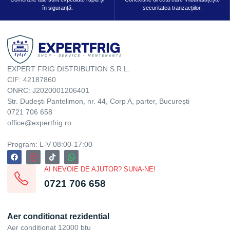
în siguranță.
securitatea tranzacțiilor.
EXPERT FRIG DISTRIBUTION S.R.L.
CIF: 42187860
ONRC: J2020001206401
Str. Dudești Pantelimon, nr. 44, Corp A, parter, București
0721 706 658
office@expertfrig.ro
Program: L-V 08:00-17:00
AI NEVOIE DE AJUTOR? SUNA-NE!
0721 706 658
Aer conditionat rezidential
Aer conditionat 12000 btu