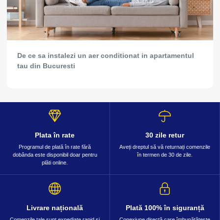
De ce sa instalezi un aer conditionat in apartamentul
tau din Bucuresti
Plata în rate
30 zile retur
Programul de plată în rate fără
Aveți dreptul să vă returnați comenzile
dobânda este disponibil doar pentru
în termen de 30 de zile.
plăti online.
Livrare națională
Plată 100% în siguranță
Comenzile tale sunt expediate rapid și
Conexiune directă care îmbunătățește