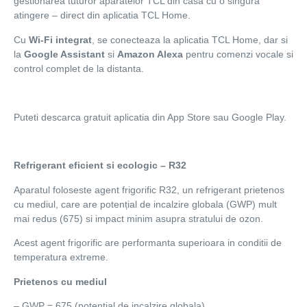
gestionarea tuturor aparatelor TCL din casa cu o singura
atingere – direct din aplicatia TCL Home.
Cu
Wi-Fi integrat
, se conecteaza la aplicatia TCL Home, dar si
la
Google Assistant
si
Amazon Alexa
pentru comenzi vocale si
control complet de la distanta.
Puteti descarca gratuit aplicatia din App Store sau Google Play.
Refrigerant eficient si ecologic – R32
Aparatul foloseste agent frigorific R32, un refrigerant prietenos
cu mediul, care are potențial de incalzire globala (GWP) mult
mai redus (675) si impact minim asupra stratului de ozon.
Acest agent frigorific are performanta superioara in conditii de
temperatura extreme.
Prietenos cu mediul
– GWP = 675 (potential de incalzire globala)