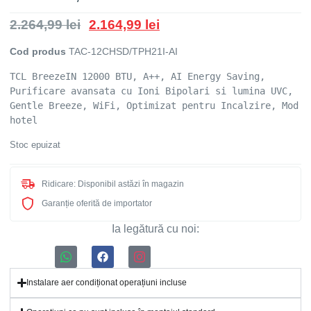
2.264,99
lei
2.164,99
lei
Cod produs
TAC-12CHSD/TPH21I-AI
TCL BreezeIN 12000 BTU, A++, AI Energy Saving, 
Purificare avansata cu Ioni Bipolari si lumina UVC, 
Gentle Breeze, WiFi, Optimizat pentru Incalzire, Mod 
hotel
Stoc epuizat
Ridicare: Disponibil astăzi în magazin
Garanție oferită de importator
Ia
legătură
cu noi:
Instalare aer condiționat operațiuni incluse