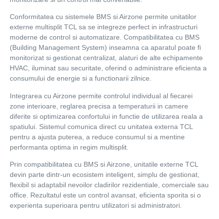
Conformitatea cu sistemele BMS si Airzone permite unitatilor
externe multisplit TCL sa se integreze perfect in infrastructuri
moderne de control si automatizare. Compatibilitatea cu BMS
(Building Management System) inseamna ca aparatul poate fi
monitorizat si gestionat centralizat, alaturi de alte echipamente
HVAC, iluminat sau securitate, oferind o administrare eficienta a
consumului de energie si a functionarii zilnice.
Integrarea cu Airzone permite controlul individual al fiecarei
zone interioare, reglarea precisa a temperaturii in camere
diferite si optimizarea confortului in functie de utilizarea reala a
spatiului. Sistemul comunica direct cu unitatea externa TCL
pentru a ajusta puterea, a reduce consumul si a mentine
performanta optima in regim multisplit.
Prin compatibilitatea cu BMS si Airzone, unitatile externe TCL
devin parte dintr-un ecosistem inteligent, simplu de gestionat,
flexibil si adaptabil nevoilor cladirilor rezidentiale, comerciale sau
office. Rezultatul este un control avansat, eficienta sporita si o
experienta superioara pentru utilizatori si administratori.