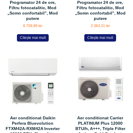
Programator 24 de ore,
Programator 24 de ore,
Filtru fotocatalitic, Mod
Filtru fotocatalitic, Mod
„Somn confortabil”, Mod
„Somn confortabil”, Mod
putere
putere
6.709,99
lei
2.363,31
lei
Citește mai mult
Citește mai mult
Aer conditionat Daikin
Aer conditionat Carrier
Perfera Bluevolution
PLATINUM Plus 12000
FTXM42A-RXM42A Inverter
BTU/h, A+++, Triple Filter