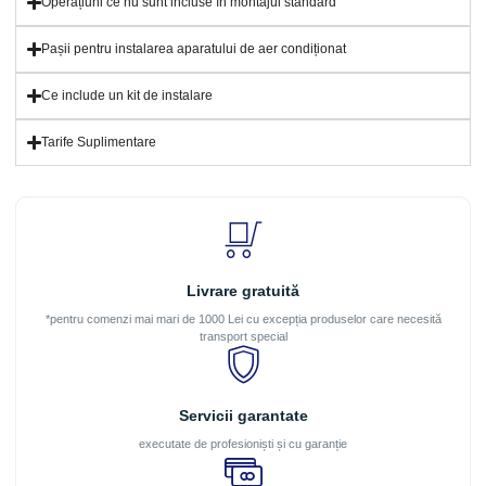
Operațiuni ce nu sunt incluse în montajul standard
Pașii pentru instalarea aparatului de aer condiționat
Ce include un kit de instalare
Tarife Suplimentare
Livrare gratuită
*pentru comenzi mai mari de 1000 Lei cu excepția produselor care necesită
transport special
Servicii garantate
executate de profesioniști și cu garanție