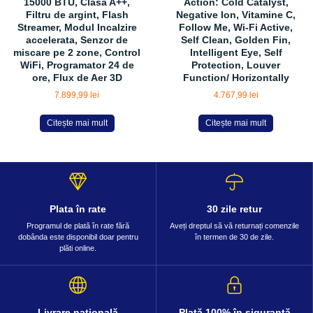
15000 BTU, Clasa A++,
Action: Cold Catalyst,
Filtru de argint, Flash
Negative Ion, Vitamine C,
Streamer, Modul Incalzire
Follow Me, Wi-Fi Active,
accelerata, Senzor de
Self Clean, Golden Fin,
miscare pe 2 zone, Control
Intelligent Eye, Self
WiFi, Programator 24 de
Protection, Louver
ore, Flux de Aer 3D
Function/ Horizontally
7.899,99
lei
4.767,99
lei
Citește mai mult
Citește mai mult
Plata în rate
30 zile retur
Programul de plată în rate fără
Aveți dreptul să vă returnați comenzile
dobânda este disponibil doar pentru
în termen de 30 de zile.
plăti online.
Livrare națională
Plată 100% în siguranță