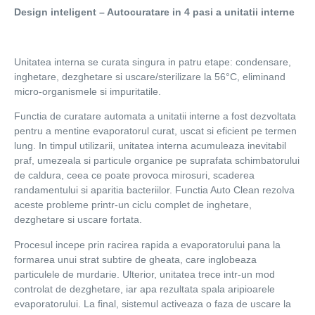
Design inteligent – Autocuratare in 4 pasi a unitatii interne
Unitatea interna se curata singura in patru etape: condensare,
inghetare, dezghetare si uscare/sterilizare la 56°C, eliminand
micro-organismele si impuritatile.
Functia de curatare automata a unitatii interne a fost dezvoltata
pentru a mentine evaporatorul curat, uscat si eficient pe termen
lung. In timpul utilizarii, unitatea interna acumuleaza inevitabil
praf, umezeala si particule organice pe suprafata schimbatorului
de caldura, ceea ce poate provoca mirosuri, scaderea
randamentului si aparitia bacteriilor. Functia Auto Clean rezolva
aceste probleme printr-un ciclu complet de inghetare,
dezghetare si uscare fortata.
Procesul incepe prin racirea rapida a evaporatorului pana la
formarea unui strat subtire de gheata, care inglobeaza
particulele de murdarie. Ulterior, unitatea trece intr-un mod
controlat de dezghetare, iar apa rezultata spala aripioarele
evaporatorului. La final, sistemul activeaza o faza de uscare la