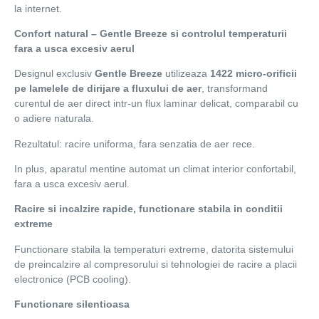
la internet.
Confort natural – Gentle Breeze si controlul temperaturii
fara a usca excesiv aerul
Designul exclusiv
Gentle Breeze
utilizeaza
1422 micro-orificii
pe lamelele de dirijare a fluxului de aer
, transformand
curentul de aer direct intr-un flux laminar delicat, comparabil cu
o adiere naturala.
Rezultatul: racire uniforma, fara senzatia de aer rece.
In plus, aparatul mentine automat un climat interior confortabil,
fara a usca excesiv aerul.
Racire si incalzire rapide, functionare stabila in conditii
extreme
Functionare stabila la temperaturi extreme, datorita sistemului
de preincalzire al compresorului si tehnologiei de racire a placii
electronice (PCB cooling).
Functionare silentioasa