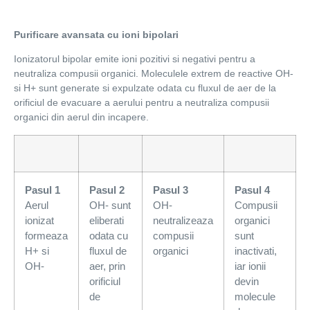
Purificare avansata cu ioni bipolari
Ionizatorul bipolar emite ioni pozitivi si negativi pentru a
neutraliza compusii organici. Moleculele extrem de reactive OH-
si H+ sunt generate si expulzate odata cu fluxul de aer de la
orificiul de evacuare a aerului pentru a neutraliza compusii
organici din aerul din incapere.
Pasul 1
Pasul 2
Pasul 3
Pasul 4
Aerul
OH- sunt
OH-
Compusii
ionizat
eliberati
neutralizeaza
organici
formeaza
odata cu
compusii
sunt
H+ si
fluxul de
organici
inactivati,
OH-
aer, prin
iar ionii
orificiul
devin
de
molecule