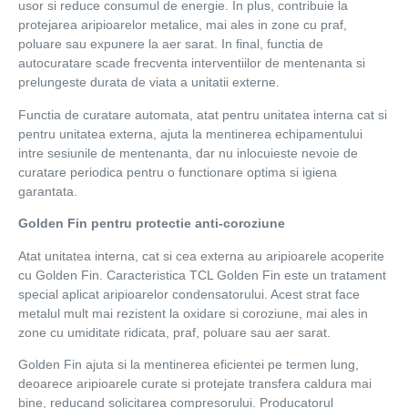
usor si reduce consumul de energie. In plus, contribuie la
protejarea aripioarelor metalice, mai ales in zone cu praf,
poluare sau expunere la aer sarat. In final, functia de
autocuratare scade frecventa interventiilor de mentenanta si
prelungeste durata de viata a unitatii externe.
Functia de curatare automata, atat pentru unitatea interna cat si
pentru unitatea externa, ajuta la mentinerea echipamentului
intre sesiunile de mentenanta, dar nu inlocuieste nevoie de
curatare periodica pentru o functionare optima si igiena
garantata.
Golden Fin pentru protectie anti-coroziune
Atat unitatea interna, cat si cea externa au aripioarele acoperite
cu Golden Fin. Caracteristica TCL Golden Fin este un tratament
special aplicat aripioarelor condensatorului. Acest strat face
metalul mult mai rezistent la oxidare si coroziune, mai ales in
zone cu umiditate ridicata, praf, poluare sau aer sarat.
Golden Fin ajuta si la mentinerea eficientei pe termen lung,
deoarece aripioarele curate si protejate transfera caldura mai
bine, reducand solicitarea compresorului. Producatorul