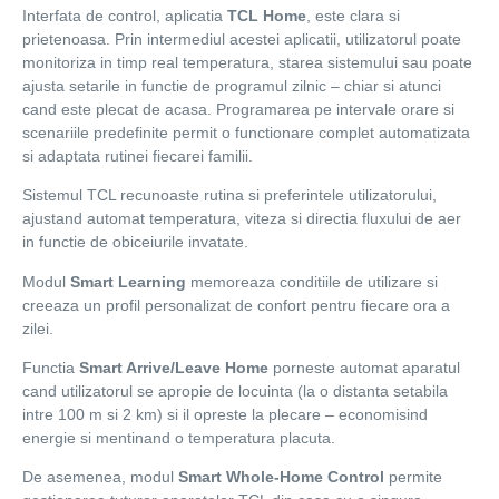
Interfata de control, aplicatia
TCL Home
, este clara si
prietenoasa. Prin intermediul acestei aplicatii, utilizatorul poate
monitoriza in timp real temperatura, starea sistemului sau poate
ajusta setarile in functie de programul zilnic – chiar si atunci
cand este plecat de acasa. Programarea pe intervale orare si
scenariile predefinite permit o functionare complet automatizata
si adaptata rutinei fiecarei familii.
Sistemul TCL recunoaste rutina si preferintele utilizatorului,
ajustand automat temperatura, viteza si directia fluxului de aer
in functie de obiceiurile invatate.
Modul
Smart Learning
memoreaza conditiile de utilizare si
creeaza un profil personalizat de confort pentru fiecare ora a
zilei.
Functia
Smart Arrive/Leave Home
porneste automat aparatul
cand utilizatorul se apropie de locuinta (la o distanta setabila
intre 100 m si 2 km) si il opreste la plecare – economisind
energie si mentinand o temperatura placuta.
De asemenea, modul
Smart Whole-Home Control
permite