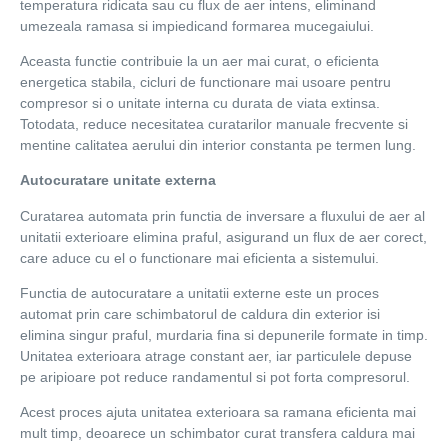
temperatura ridicata sau cu flux de aer intens, eliminand
umezeala ramasa si impiedicand formarea mucegaiului.
Aceasta functie contribuie la un aer mai curat, o eficienta
energetica stabila, cicluri de functionare mai usoare pentru
compresor si o unitate interna cu durata de viata extinsa.
Totodata, reduce necesitatea curatarilor manuale frecvente si
mentine calitatea aerului din interior constanta pe termen lung.
Autocuratare unitate externa
Curatarea automata prin functia de inversare a fluxului de aer al
unitatii exterioare elimina praful, asigurand un flux de aer corect,
care aduce cu el o functionare mai eficienta a sistemului.
Functia de autocuratare a unitatii externe este un proces
automat prin care schimbatorul de caldura din exterior isi
elimina singur praful, murdaria fina si depunerile formate in timp.
Unitatea exterioara atrage constant aer, iar particulele depuse
pe aripioare pot reduce randamentul si pot forta compresorul.
Acest proces ajuta unitatea exterioara sa ramana eficienta mai
mult timp, deoarece un schimbator curat transfera caldura mai