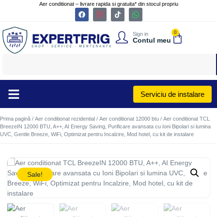
Aer conditionat – livrare rapida si gratuita* din stocul propriu
0
Sign in
Contul meu
Serviciu de instalare
Prima pagină
/
Aer conditionat rezidential
/
Aer conditionat 12000 btu
/ Aer conditionat TCL
BreezeIN 12000 BTU, A++, AI Energy Saving, Purificare avansata cu Ioni Bipolari si lumina
UVC, Gentle Breeze, WiFi, Optimizat pentru Incalzire, Mod hotel, cu kit de instalare
Sale!