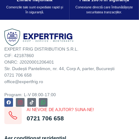
Comenzile tale sunt expediate rapid și
Conexiune directă care îmbunătățește
în siguranță.
securitatea tranzacțiilor.
EXPERT FRIG DISTRIBUTION S.R.L.
CIF: 42187860
ONRC: J2020001206401
Str. Dudești Pantelimon, nr. 44, Corp A, parter, București
0721 706 658
office@expertfrig.ro
Program: L-V 08:00-17:00
AI NEVOIE DE AJUTOR? SUNA-NE!
0721 706 658
Aer conditionat rezidential